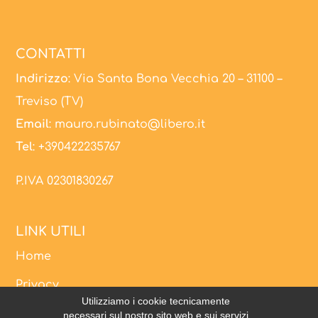
CONTATTI
Indirizzo
: Via Santa Bona Vecchia 20 – 31100 –
Treviso (TV)
Email
:
mauro.rubinato@libero.it
Tel
:
+390422235767
P.IVA 02301830267
LINK UTILI
Home
Privacy
Utilizziamo i cookie tecnicamente
Web Policy Privacy
necessari sul nostro sito web e sui servizi